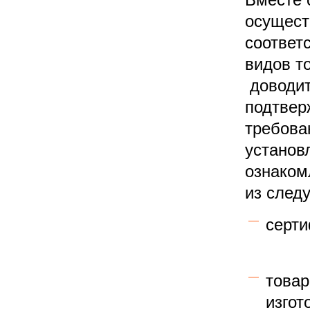
осущест
соответ
видов т
доводит
подтвер
требова
установ
ознаком
из след
серти
това
изгот