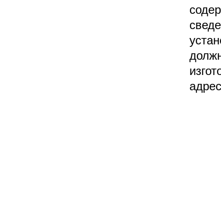
соде
сведе
уста
должн
изгот
адрес