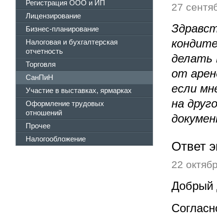
Регистрация ООО и ИП
27 сентяб
Лицензирование
Здравст
Бизнес-планирование
кондите
Налоговая и бухгалтерская
отчетность
делать
Торговля
от арен
СанПиН
если мн
Участие в выставках, ярмарках
на друг
Оформление трудовых
отношений
докумен
Прочее
Налогообложение
Ответ э
22 октябр
Добрый 
Согласн