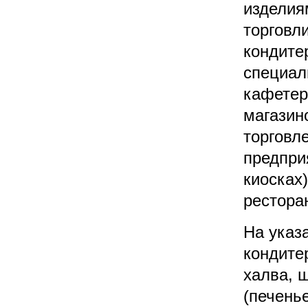
изделия
торговл
кондите
специал
кафетер
магазин
торговл
предпри
киосках
рестора
На указ
кондите
халва, 
(печенье