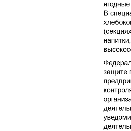
ягодные
В специ
хлебоко
(секция
напитки,
высокос
Федерал
защите 
предпри
контрол
организ
деятель
уведоми
деятель