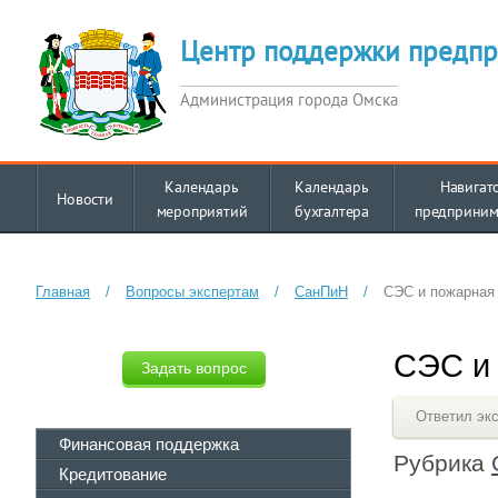
Центр поддержки предпр
Администрация города Омска
Календарь
Календарь
Навигат
Новости
мероприятий
бухгалтера
предприним
Главная
/
Вопросы экспертам
/
СанПиН
/
СЭС и пожарная 
СЭС и 
Задать вопрос
Ответил эк
Финансовая поддержка
Рубрика
Кредитование