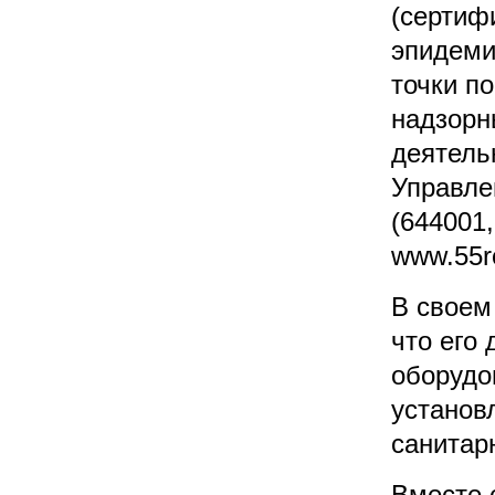
(сертиф
эпидеми
точки п
надзорн
деятель
Управле
(644001,
www.55ro
В своем
что его
оборудо
установ
санитар
Вместе 