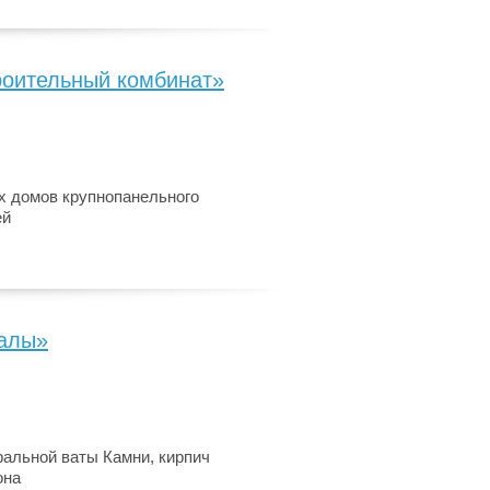
оительный комбинат»
х домов крупнопанельного
ей
алы»
альной ваты Камни, кирпич
она