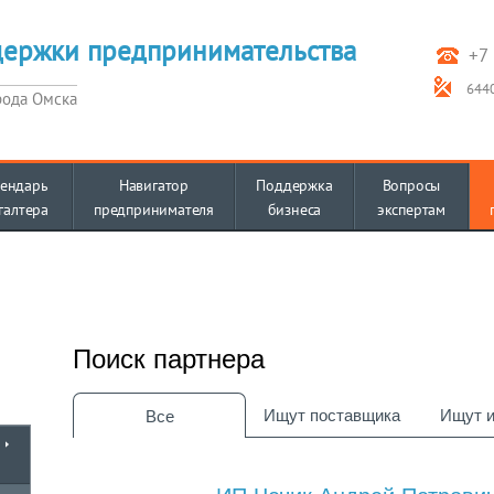
держки предпринимательства
+7 
6440
рода Омска
ендарь
Навигатор
Поддержка
Вопросы
галтера
предпринимателя
бизнеса
экспертам
Поиск партнера
Ищут поставщика
Ищут и
Все