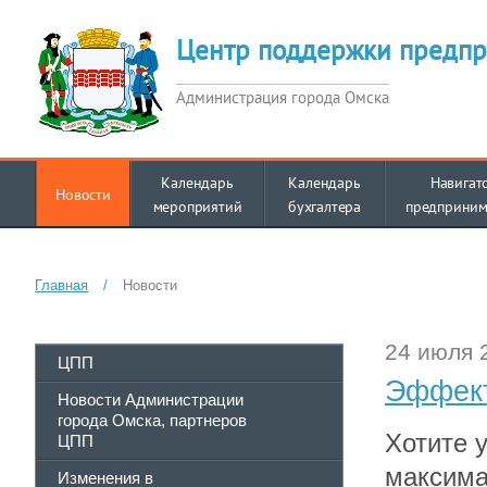
Центр поддержки предпр
Администрация города Омска
Календарь
Календарь
Навигат
Новости
мероприятий
бухгалтера
предприним
Главная
/
Новости
24 июля 
ЦПП
Эффект
Новости Администрации
города Омска, партнеров
Хотите у
ЦПП
максима
Изменения в