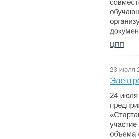
совмест
обучающ
организ
докумен
ЦПП
23 июля 
Электр
24 июля
предпри
«Стартап
участие
объема 