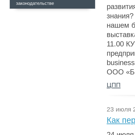
законодательстве
развити
знания?
нашем б
выставк
11.00 К
предпри
busines
ООО «Б
ЦПП
23 июля 
Как пер
24 июля 