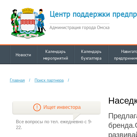
Центр поддержки предпр
Администрация города Омска
Календарь
Календарь
Навигат
Новости
мероприятий
бухгалтера
предприним
Главная
/
Поиск партнера
/
Насед
Ищет инвестора
Предлаг
Все вопросы по тел. ежедневно с 9-
бренда.
22.
развива