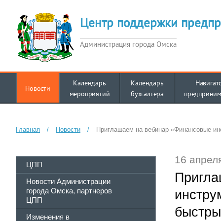
Центр поддержки предпр
Администрация города Омска
Календарь
Календарь
Навигат
Новости
мероприятий
бухгалтера
предприним
Главная
/
Новости
/
Приглашаем на вебинар «Финансовые ин
16 апреля
ЦПП
Пригла
Новости Администрации
города Омска, партнеров
инстру
ЦПП
быстры
Изменения в