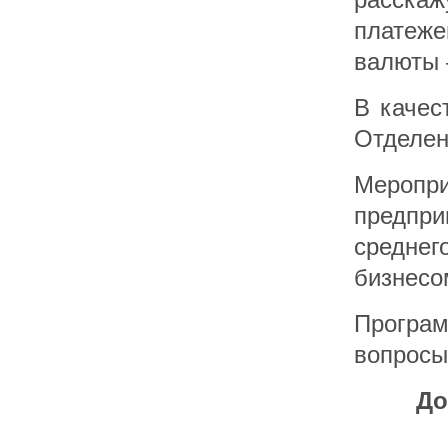
платеж
валюты 
В качес
Отделен
Меропр
предпр
средне
бизнесо
Програ
вопросы
До