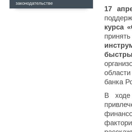
законодательстве
17 апр
поддер
курса «
принять
инстру
быст
органи
области
банка Р
В ходе
привле
финанс
фактори
расска