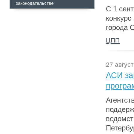
законодательстве
С 1 сен
конкурс
города 
ЦПП
27 август
АСИ за
програ
Агентст
поддерж
ведомств
Петербу