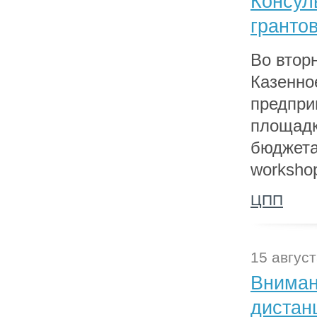
Консул
гранто
Во вторн
Казенно
предпри
площадк
бюджета
worksho
ЦПП
15 август
Вниман
дистан