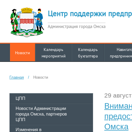
Центр поддержки предпр
Администрация города Омска
Календарь
Календарь
Навигат
Новости
мероприятий
бухгалтера
предприним
Главная
/
Новости
29 август
ЦПП
Вниман
Новости Администрации
города Омска, партнеров
предос
ЦПП
Омска
Изменения в