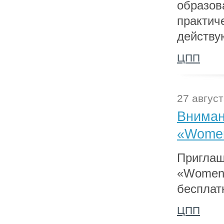
образов
практич
действу
ЦПП
27 август
Вниман
«Women
Приглаш
«Women 
бесплатн
ЦПП