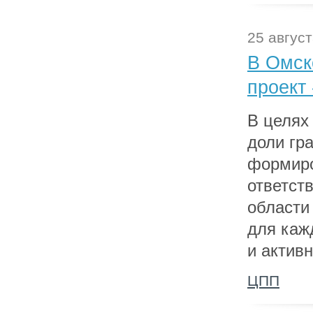
25 август
В Омск
проект
В целях
доли гр
формиро
ответст
области
для каж
и актив
ЦПП